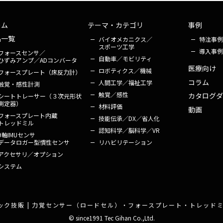
ーム
テーマ・カテゴリ
事例
品一覧
バイオメカニクス／
特注事例
スポーツ工学
導入事例
フォース
センサ／
自動車／
モビリティ
ひずみアンプ／
ADコンバータ
医療向け
ロボティクス／
機械
フォース
プレート
（床反力計）
コラム
人間工学／
福祉工学
触覚・
感性計測
触覚／感性
カタログ
ダ
シート
トレーサー
（３次元形状
測定器）
材料評価
動画
フォース
プレート
内蔵
技能伝承／
DX／省人化
トレッドミル
認知科学／
脳科学／VR
9軸IMUセンサ
リハビリ
テーション
データロガー型
慣性センサ
アクセサリ／オプション
システム
ック技販 | 力覚センサー（ロードセル）・フォースプレート・トレッドミル
© since1991 Tec Gihan Co.,Ltd.