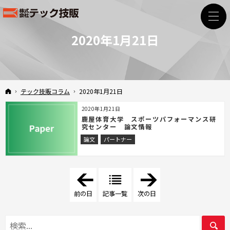
2020年1月21日
ホーム
テック技販コラム
2020年1月21日
2020年1月21日
鹿屋体育大学 スポーツパフォーマンス研
究センター 論文情報
論文
パートナー
「
「
2
2
0
0
前の日
記事一覧
次の日
1
2
9
0
年
年
7
3
月
月