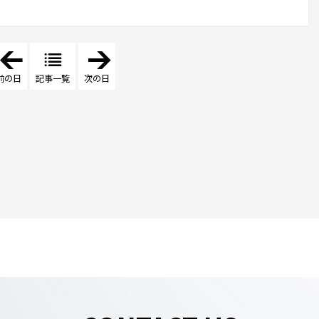
「
「
2
2
0
0
前の日
記事一覧
次の日
2
2
1
4
年
年
4
5
月
月
5
2
日
8
」
日
」