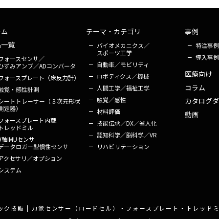
ーム
テーマ・カテゴリ
事例
品一覧
バイオメカニクス／
特注事例
スポーツ工学
導入事例
フォース
センサ／
自動車／
モビリティ
ひずみアンプ／
ADコンバータ
医療向け
ロボティクス／
機械
フォース
プレート
（床反力計）
コラム
人間工学／
福祉工学
触覚・
感性計測
触覚／感性
カタログ
ダ
シート
トレーサー
（３次元形状
測定器）
材料評価
動画
フォース
プレート
内蔵
技能伝承／
DX／省人化
トレッドミル
認知科学／
脳科学／VR
9軸IMUセンサ
リハビリ
テーション
データロガー型
慣性センサ
アクセサリ／オプション
システム
ック技販 | 力覚センサー（ロードセル）・フォースプレート・トレッドミル