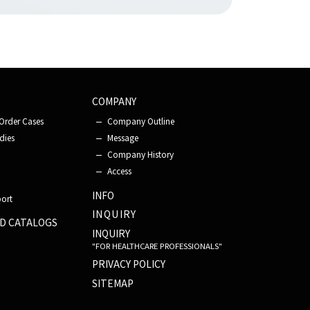
COMPANY
Order Cases
Company Outline
dies
Message
Company History
Access
INFO
port
INQUIRY
D CATALOGS
INQUIRY
"FOR HEALTHCARE PROFESSIONALS"
PRIVACY POLICY
SITEMAP