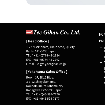
HO
PR
Head Office
1-22 Nishinohata, Okubocho, Uji-city
Kyoto 611-0033 Japan
TEL：+81-(0)774-48-2334
FAX：+81-(0)774-48-2242
E-mail：
eigyo@tecgihan.co.jp
Yokohama Sales Office
Room 3F, SD12 Bldg.
3-6-12 Shinyokohama,
Kouhokuku, Yokohama-city
Kanagawa 222-0033 Japan
TEL：+81-(0)45-594-7170
FAX：+81-(0)45-594-7177