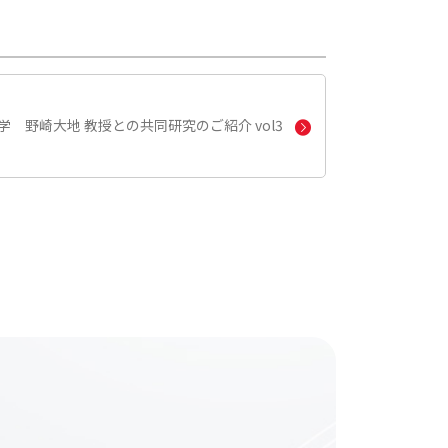
大学
野崎大地 教授との
共同研究のご紹介 vol3