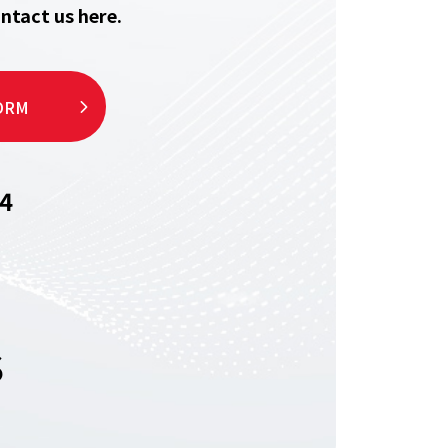
ntact us here.
ORM
4
S