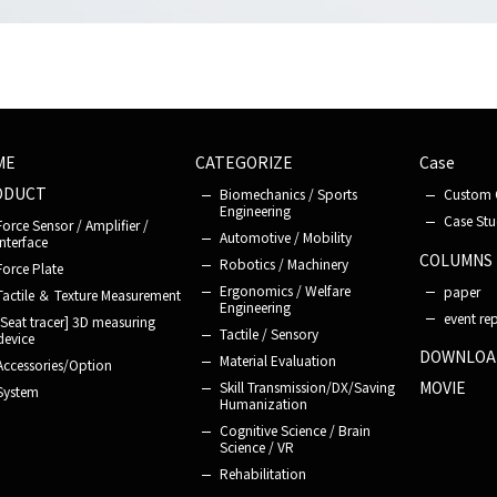
ME
CATEGORIZE
Case
ODUCT
Biomechanics / Sports
Custom 
Engineering
Case Stu
Force Sensor / Amplifier /
Automotive / Mobility
Interface
COLUMNS
Robotics / Machinery
Force Plate
Ergonomics / Welfare
paper
Tactile ＆ Texture Measurement
Engineering
event re
[Seat tracer] 3D measuring
Tactile / Sensory
device
DOWNLOA
Material Evaluation
Accessories/
Option
MOVIE
Skill Transmission/DX/Saving
System
Humanization
Cognitive Science / Brain
Science / VR
Rehabilitation