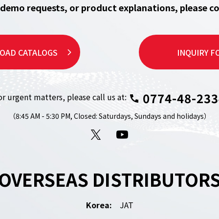
, demo requests, or product explanations,
please co
OAD CATALOGS
INQUIRY F
0774-48-233
or urgent matters,
please call us at:
（8:45 AM - 5:30 PM,
Closed: Saturdays, Sundays and holidays）
X
YouTube
OVERSEAS DISTRIBUTOR
Korea:
JAT