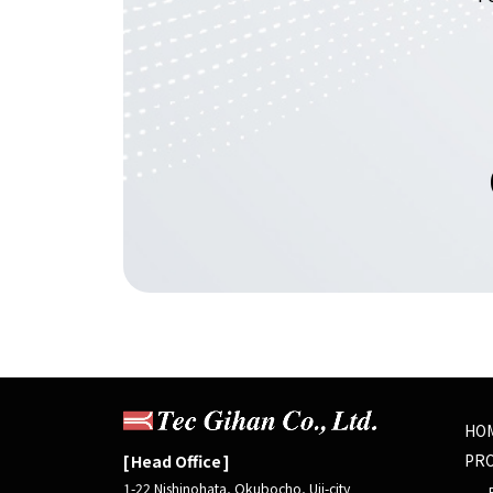
HO
PR
Head Office
1-22 Nishinohata, Okubocho, Uji-city