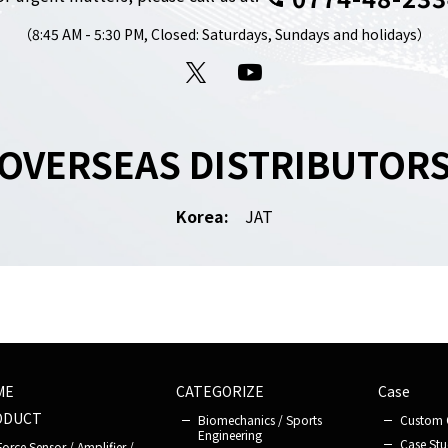
（8:45 AM - 5:30 PM,
Closed: Saturdays, Sundays and holidays）
X
YouTube
OVERSEAS DISTRIBUTOR
Korea:
JAT
ME
CATEGORIZE
Case
ODUCT
Biomechanics / Sports
Custom 
Engineering
Case Stu
Force Sensor / Amplifier /