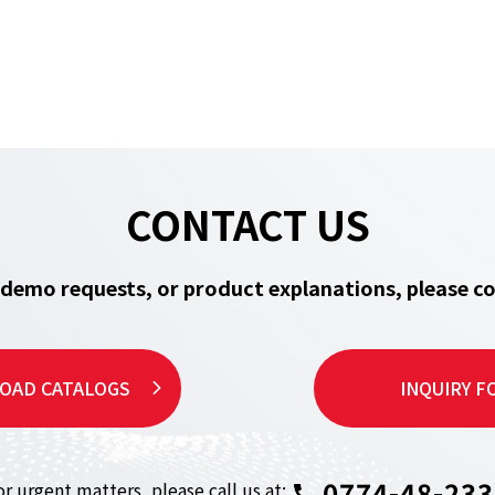
CONTACT US
, demo requests, or product explanations,
please co
OAD CATALOGS
INQUIRY F
0774-48-233
or urgent matters,
please call us at: