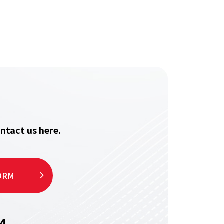
ntact us here.
ORM
4