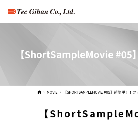
【ShortSampleMov
HOME
MOVIE
【SHORTSAMPLEMOVIE #05】超簡
【ShortSampl