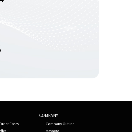
S
COMPANY
Order Cases
Company Outline
dies
Message