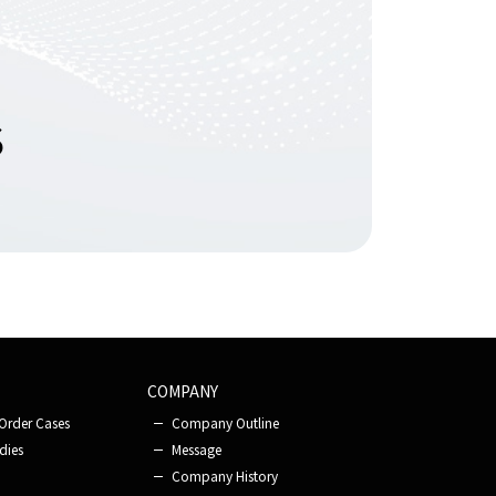
S
COMPANY
Order Cases
Company Outline
dies
Message
Company History