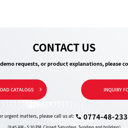
CONTACT US
, demo requests, or product explanations,
please co
OAD CATALOGS
INQUIRY F
0774-48-233
or urgent matters,
please call us at:
（8:45 AM - 5:30 PM,
Closed: Saturdays, Sundays and holidays）