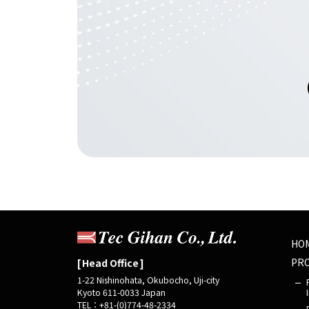
HO
PR
Head Office
1-22 Nishinohata, Okubocho, Uji-city
Kyoto 611-0033 Japan
TEL：+81-(0)774-48-2334