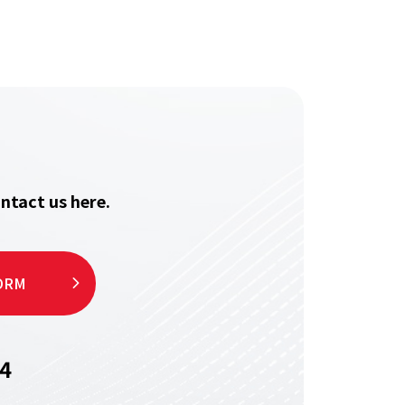
ntact us here.
ORM
4