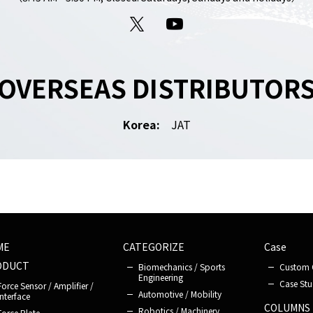
X
YouTube
OVERSEAS DISTRIBUTOR
Korea:
JAT
ME
CATEGORIZE
Case
ODUCT
Biomechanics / Sports
Custom 
Engineering
Case Stu
Force Sensor / Amplifier /
Automotive / Mobility
Interface
COLUMNS
Robotics / Machinery
Force Plate