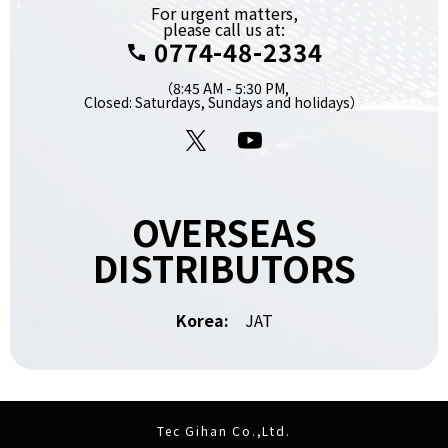
For urgent matters,
please call us at:
0774-48-2334
（8:45 AM - 5:30 PM,
Closed: Saturdays, Sundays and holidays）
X
YouTube
OVERSEAS
DISTRIBUTORS
Korea:
JAT
Tec Gihan Co.,Ltd.