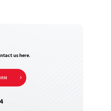
ntact us here.
ORM
4