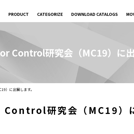
PRODUCT
CATEGORIZE
DOWNLOAD CATALOGS
MOV
tor Control研究会（MC19）
（MC19）に出展します。
r Control研究会（MC1