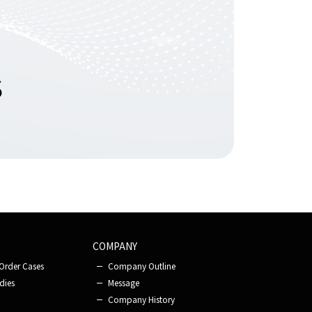
S
COMPANY
Order Cases
Company Outline
dies
Message
Company History