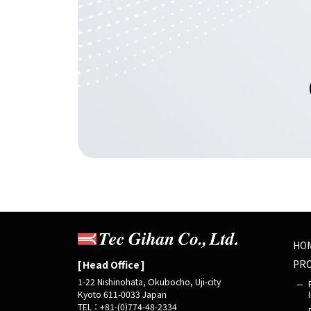
HO
PR
Head Office
1-22 Nishinohata, Okubocho, Uji-city
Kyoto 611-0033 Japan
TEL：+81-(0)774-48-2334