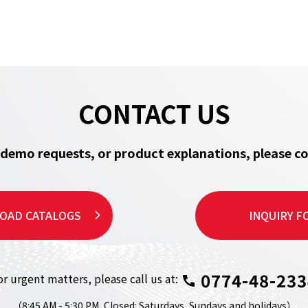
CONTACT US
, demo requests, or product explanations,
please co
OAD CATALOGS
INQUIRY F
0774-48-233
or urgent matters,
please call us at:
（8:45 AM - 5:30 PM,
Closed: Saturdays, Sundays and holidays）