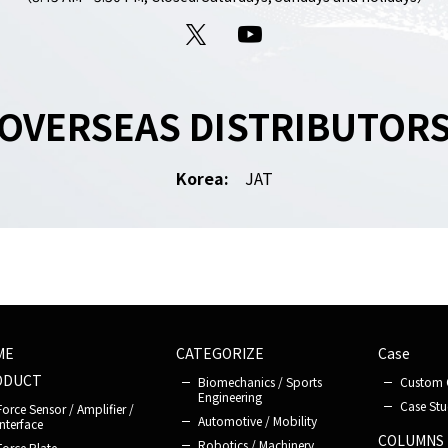
X
YouTube
OVERSEAS DISTRIBUTOR
Korea:
JAT
ME
CATEGORIZE
Case
ODUCT
Biomechanics / Sports
Custom 
Engineering
Case Stu
Force Sensor / Amplifier /
Automotive / Mobility
Interface
COLUMNS
Robotics / Machinery
Force Plate