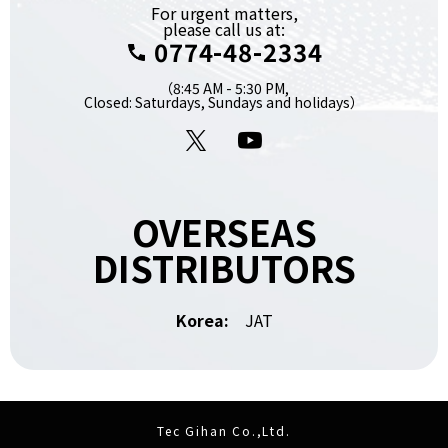
For urgent matters,
please call us at:
0774-48-2334
（8:45 AM - 5:30 PM,
Closed: Saturdays, Sundays and holidays）
X
YouTube
OVERSEAS
DISTRIBUTORS
Korea:
JAT
Tec Gihan Co.,Ltd.